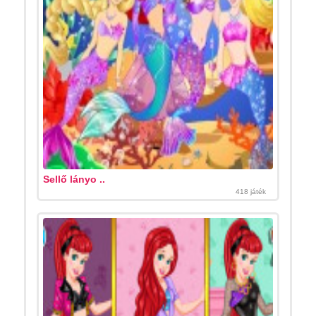
Sellő lányo ..
418 játék