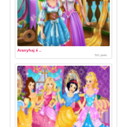
Aranyhaj é ..
501 játék