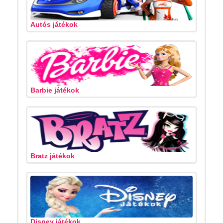
Autós játékok
Barbie játékok
Bratz játékok
Disney játékok