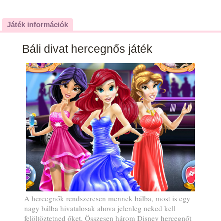
Játék információk
Báli divat hercegnős játék
A hercegnők rendszeresen mennek bálba, most is egy
nagy bálba hivatalosak ahova jelenleg neked kell
felöltöztetned őket. Összesen három Disney hercegnőt