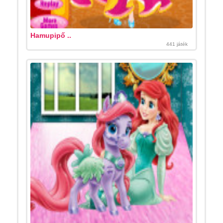
Hamupipő ..
441 játék