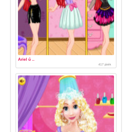
Ariel ú ..
417 játék