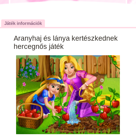
Játék információk
Aranyhaj és lánya kertészkednek
hercegnős játék