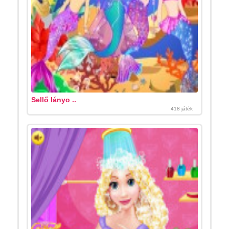
Sellő lányo ..
418 játék