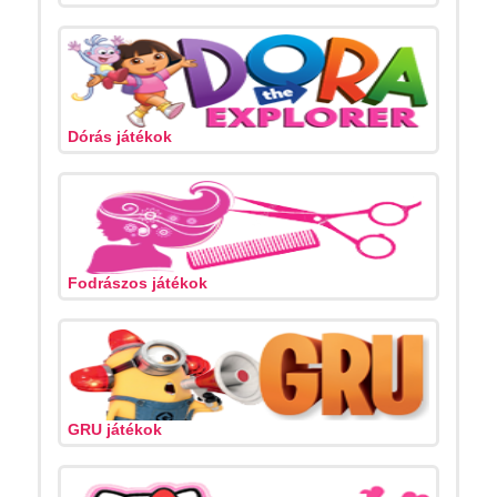
Dórás játékok
Fodrászos játékok
GRU játékok