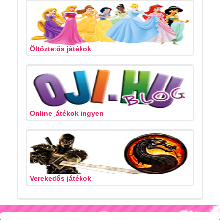
Öltöztetős játékok
Online játékok ingyen
Verekedős játékok