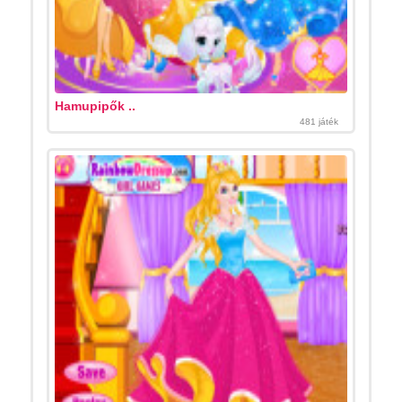
Hamupipők ..
481 játék