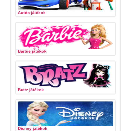
Autós játékok
Barbie játékok
Bratz játékok
Disney játékok