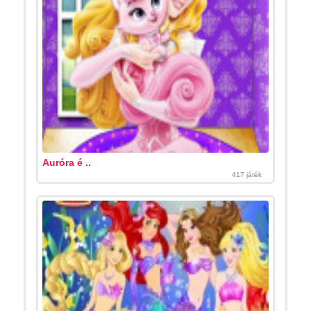
Auróra é ..
417 játék