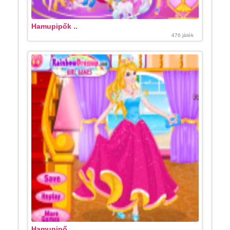
Hamupipők ..
476 játék
Hamupipő ..