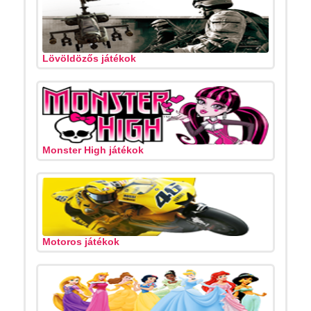
Lövöldözős játékok
Monster High játékok
Motoros játékok