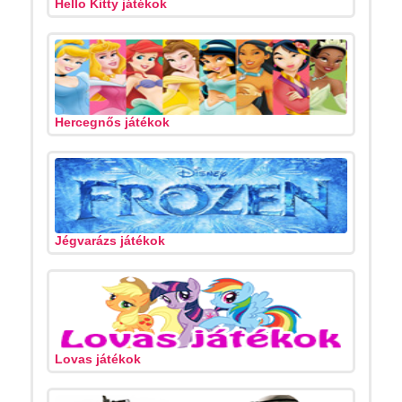
Hello Kitty játékok
Hercegnős játékok
Jégvarázs játékok
Lovas játékok