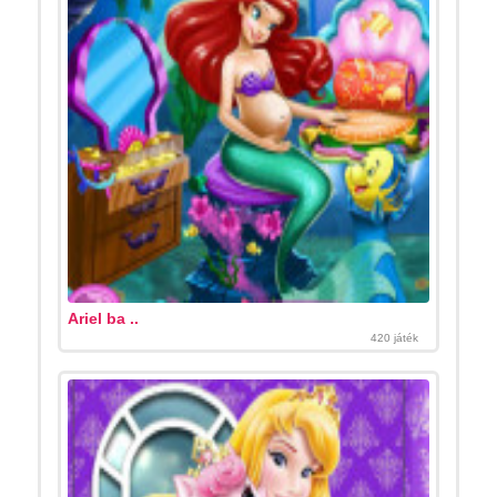
Ariel ba ..
420 játék