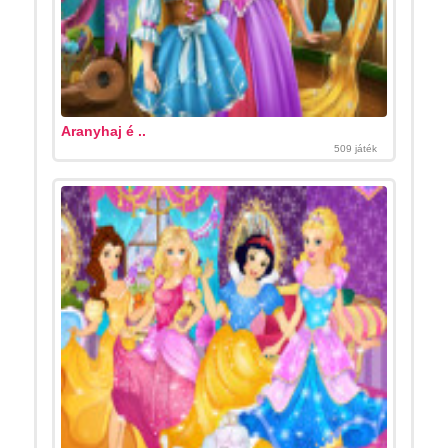
Aranyhaj é ..
509 játék