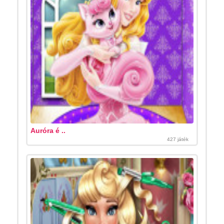
Auróra é ..
427 játék