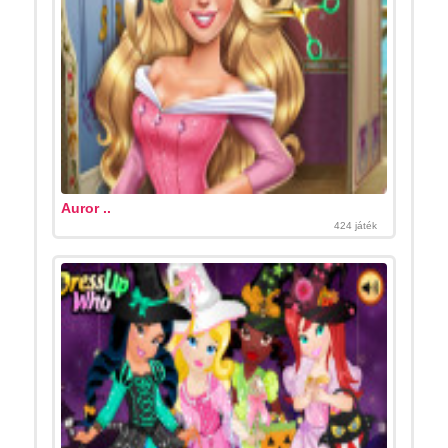
Auror ..
424 játék