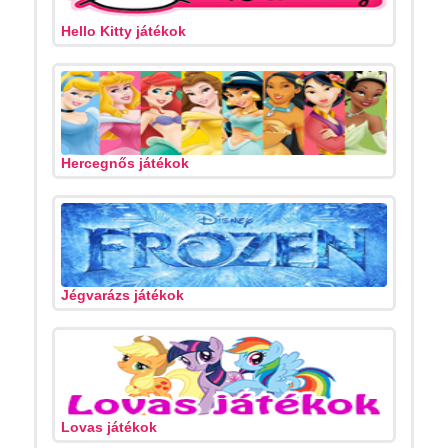
Hello Kitty játékok
Hercegnős játékok
Jégvarázs játékok
Lovas játékok