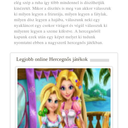
elég szép a ruha így több mindennel is díszíthetjük
kinézetét. Mikor a díszítés is meg van akkor válasszuk
ki milyen legyen a frizurája, milyen legyen a fátylak,
milyen dísz legyen a hajába, válaszunk neki egy
nyakláncot egy csokor virágot és végül válasszuk ki
milyenre legyen a szeme kifestve. A hercegnőről
kapunk ezek után egy képet melyet ki tudunk
nyomtatni ebben a nagyszerű hercegnős játékban.
Legjobb online Hercegnős játékok