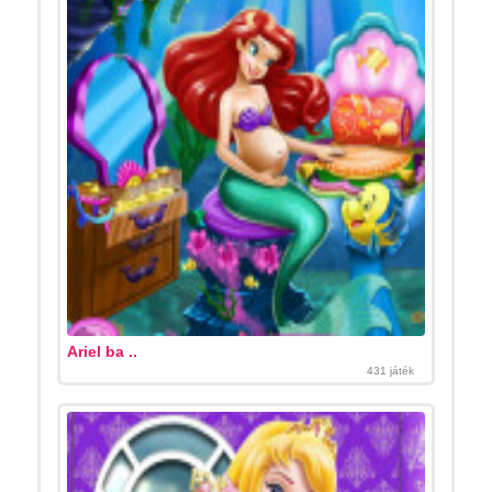
Ariel ba ..
431 játék