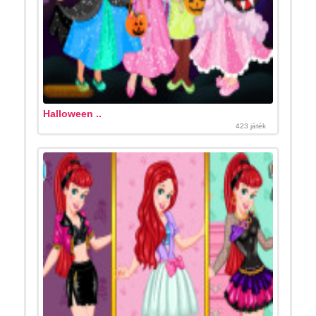
Halloween ..
423 játék