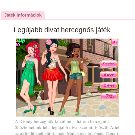
Játék információk
Legújabb divat hercegnős játék
A Disney hercegnők közül most három hercegnőt
öltöztethetünk fel a legújabb divat szerint. Először Ariel
az akit öltöztethetünk majd Mulan és utolsónak Tiana-t.