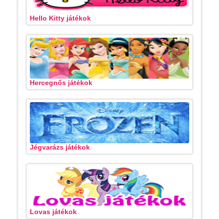
Hello Kitty játékok
Hercegnős játékok
Jégvarázs játékok
Lovas játékok