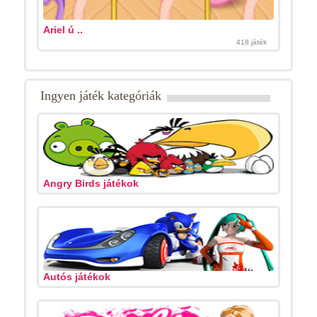
Ariel ú ..
418 játék
Ingyen játék kategóriák
Angry Birds játékok
Autós játékok