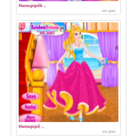
Hamupipők ..
487 játék
Hamupipő ..
441 játék