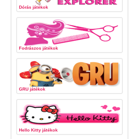
Dórás játékok
Fodrászos játékok
GRU játékok
Hello Kitty játékok