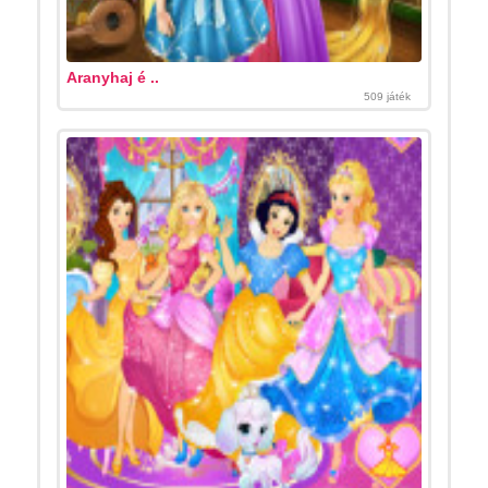
Aranyhaj é ..
509 játék