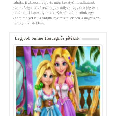
ruhája, jégkorcsolyája és még kesztyűt is adhatunk
nekik. Végül kiválaszthatjuk milyen legyen a jég és a
háttér ahol korcsolyáznak. Készíthetünk róluk egy
képet melyet ki is tudjuk nyomtatni ebben a nagyszerű
hercegnős játékban.
Legjobb online Hercegnős játékok