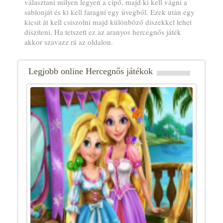
választani milyen legyen a cipő, majd ki kell vágni a
sablonját és ki kell faragni egy üvegből. Ezek után egy
kicsit át kell csiszolni majd különböző díszekkel lehet
díszíteni. Ha tetszett ez az aranyos hercegnős játék
akkor szavazz rá az oldalon.
Legjobb online Hercegnős játékok