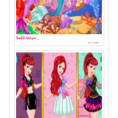
Sellő lányo ..
414 játék