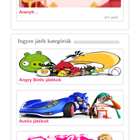
Aranyh ..
407 játék
Ingyen játék kategóriák
Angry Birds játékok
Autós játékok