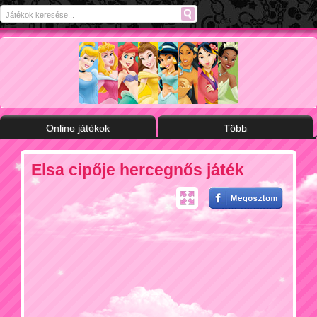
Online játékok
Több
Elsa cipője hercegnős játék