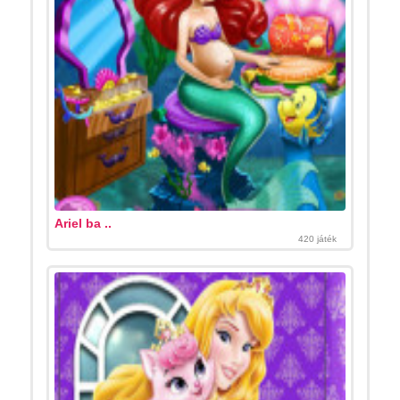
Ariel ba ..
420 játék