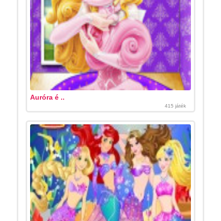
Auróra é ..
415 játék