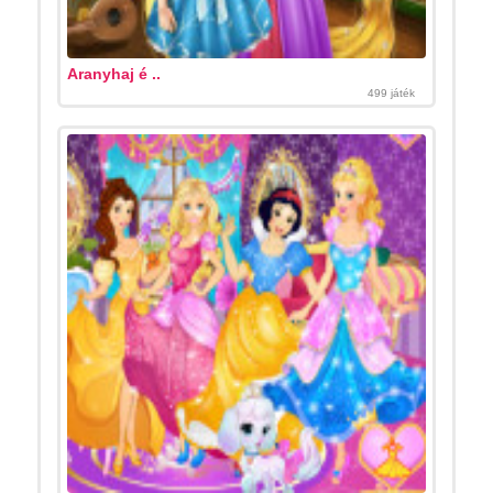
Aranyhaj é ..
499 játék