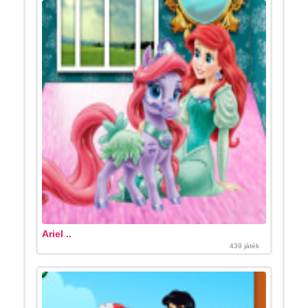
Ariel ..
439 játék