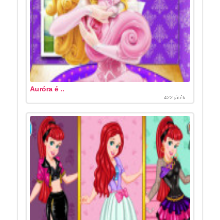
Auróra é ..
422 játék