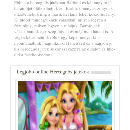
Ebben a hercegnős játékban Barbie-t és két nagyon jó
barátnőjét öltöztethetjük fel. Barbie-t menyasszonynak
öltöztethetjük míg a másik két lány lehet koszorús lány.
Ki tudod mindegyiknek választani milyen legyen a
frizurájuk, milyen legyen a ruhájuk. Barbie-nak
választhatunk egy szép fátylat és még nyakláncot is. A
végén készíthetünk róluk egy képet melyet ki is
nyomtathatunk magunknak. Ha tetszett ez a nagyon jó
kis hercegnős játék akkor szavazz rá az oldalon és like-
old a facebookodon.
Legjobb online Hercegnős játékok