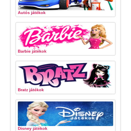
Autós játékok
Barbie játékok
Bratz játékok
Disney játékok