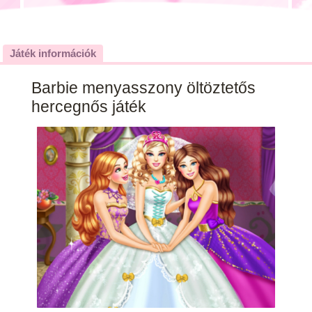
Játék információk
Barbie menyasszony öltöztetős
hercegnős játék