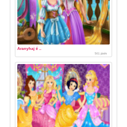
Aranyhaj é ..
501 játék