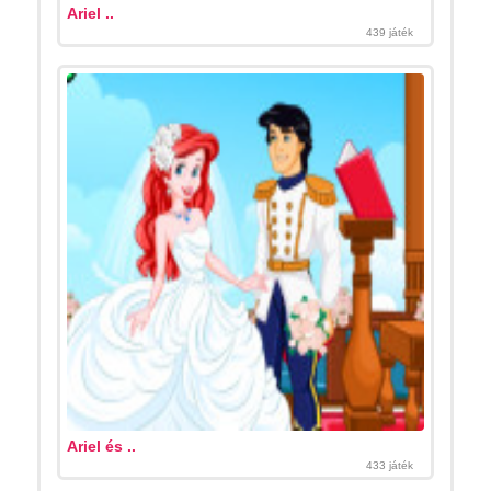
Ariel ..
439 játék
Ariel és ..
433 játék