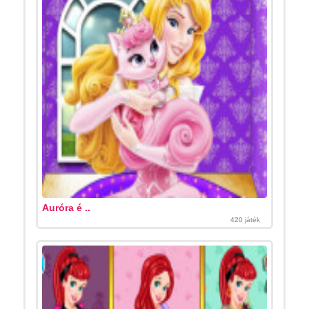
Auróra é ..
420 játék