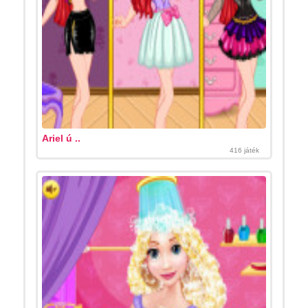
Ariel ú ..
416 játék