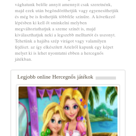
vághatunk belőle annyit amennyit csak szeretnénk,
majd ezek után begöndöríthetjük vagy egyenesíthetjük
és még be is festhetjük többféle színűre. A következő
lépésben ki kell őt sminkelni melyben
megváltoztathatjuk a szeme színét is, majd
kiválaszthatjuk neki a legszebb melltartót és uszonyt.
Tehetünk a hajába szép virágot vagy valamilyen
fejdíszt. az így elkészített Arielről kapunk egy képet
melyet ki is lehet nyomtatni ebben a hercegnős
játékban.
Legjobb online Hercegnős játékok