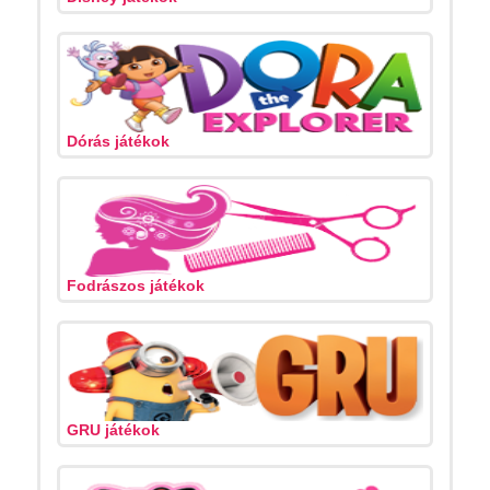
Dórás játékok
Fodrászos játékok
GRU játékok