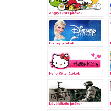
Angry Birds játékok
Disney játékok
Hello Kitty játékok
Lövöldözős játékok