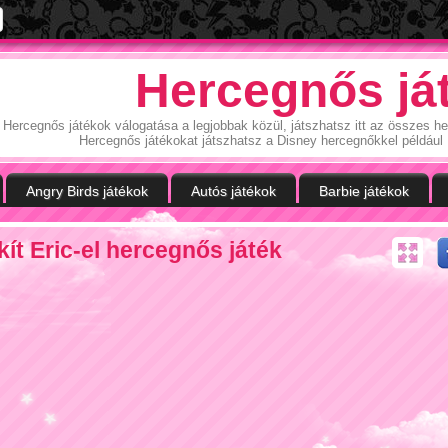
Hercegnős já
Hercegnős játékok válogatása a legjobbak közül, játszhatsz itt az összes he
Hercegnős játékokat játszhatsz a Disney hercegnőkkel például 
Angry Birds játékok
Autós játékok
Barbie játékok
kít Eric-el hercegnős játék