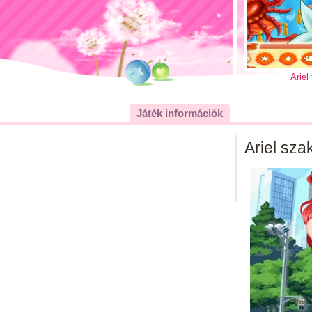
Ariel
Játék információk
Ariel sza