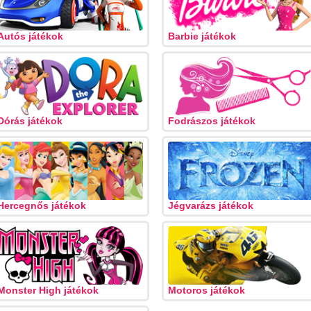
Autós játékok
Barbie játékok
Dórás játékok
Fodrászos játékok
Hercegnős játékok
Jégvarázs játékok
Monster High játékok
Motoros játékok