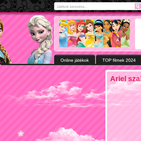
Online játékok
TOP filmek 2024
Ariel sza