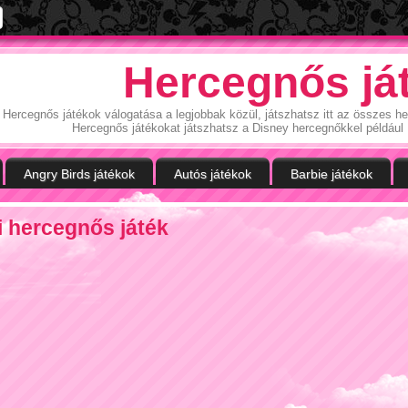
Hercegnős já
Hercegnős játékok válogatása a legjobbak közül, játszhatsz itt az összes he
Hercegnős játékokat játszhatsz a Disney hercegnőkkel például 
Angry Birds játékok
Autós játékok
Barbie játékok
i hercegnős játék