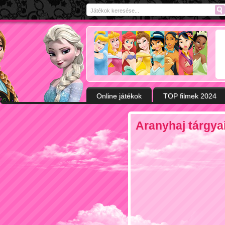
Online játékok
TOP filmek 2024
Aranyhaj tárgya