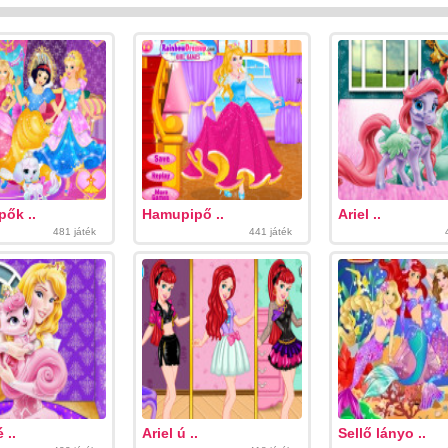
ők ..
Hamupipő ..
Ariel ..
481 játék
441 játék
 ..
Ariel ú ..
Sellő lányo ..