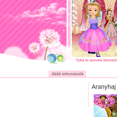
Sofia és testvére öltöztet
Játék információk
Aranyhaj 