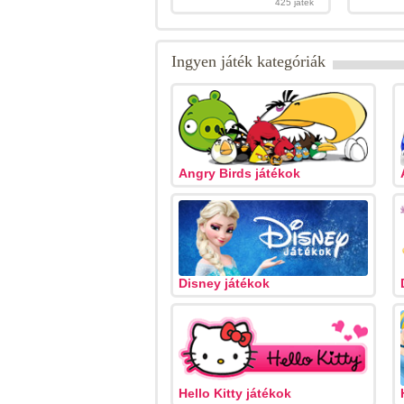
425 játék
Ingyen játék kategóriák
Angry Birds játékok
Disney játékok
Hello Kitty játékok