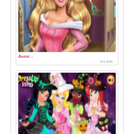
Auror ..
424 játék