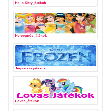
Hello Kitty játékok
Hercegnős játékok
Jégvarázs játékok
Lovas játékok