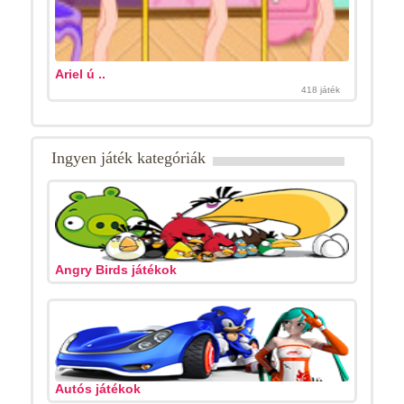
Ariel ú ..
418 játék
Ingyen játék kategóriák
Angry Birds játékok
Autós játékok