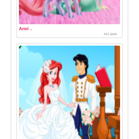
Ariel ..
432 játék