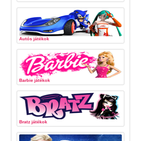
Autós játékok
Barbie játékok
Bratz játékok