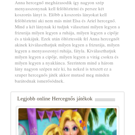
Anna hercegnő megházasodik így nagyon szép
menyasszonynak kell felöltöztetni és persze két
koszorús lányt is. Előbb a koszorús lányokat kell
felöltöztetni aki nem más mint Elsa és Ariel hercegnő.
Mind a két lánynak ki tudjuk választani milyen legyen a
frizurája milyen legyen a ruhája, milyen legyen a cipője
és a táskájuk. Ezek után öltöztessük fel Anna hercegnőt
akinek kiválaszthatjuk milyen legyen a frizurája, milyen
legyen a menyasszonyi ruhája, fátyla. Kiválaszthatjuk
milyen legyen a cipője, milyen legyen a virág csokra és
milyen legyen a nyaklánca. Szerintem mind a három
lány nagyon szépen néz ki, ha neked is tetszett ez a
szuper hercegnős játék akkor mutasd meg minden
barátodnak ismerősödnek.
Legjobb online Hercegnős játékok