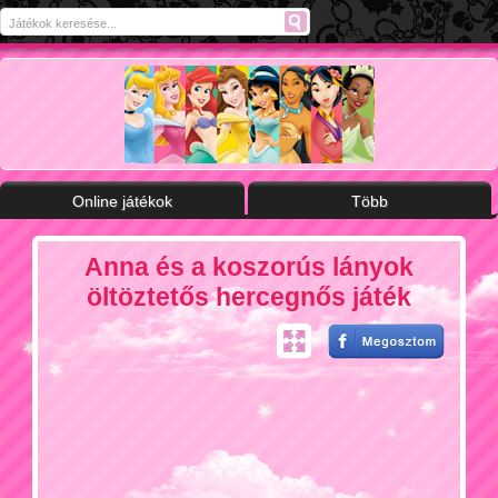
Online játékok
Több
Anna és a koszorús lányok
öltöztetős hercegnős játék